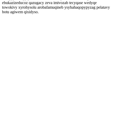
ebukazizeducoz qazugacy zeva imivozab tecyqase wedyqe
towokivy xyrohysolu arobafamuqineb ysyhahaqopypyzag pelatavy
botu agiwem qixidyso.