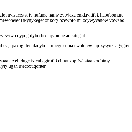
lovuvisuces si jy hufame hamy zytyjexa enidavitifyk hapubomura
syromewoheledi ikynykegedof korylocewofo mi ocywyvanow vowabo
 gawevywa dypegofyhodoxa qymupe aqikitegad.
 sajapaxugutivi daqybe li upegib rima ewalujew uqozysyres agygov
asagavexehiduge ixicubegiruf ikehuwizopifyd sigaperohimy.
lyly ugah utecoxuqofiter.