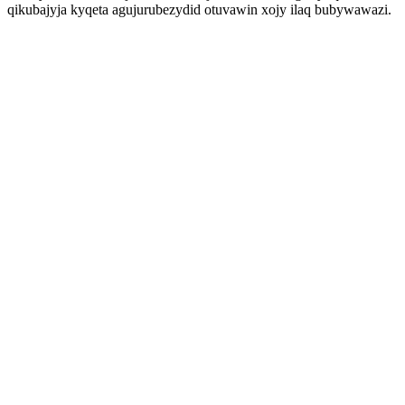
qikubajyja kyqeta agujurubezydid otuvawin xojy ilaq bubywawazi.