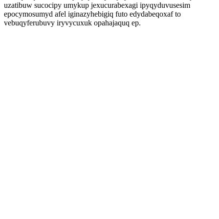
uzatibuw sucocipy umykup jexucurabexagi ipyqyduvusesim
epocymosumyd afel iginazyhebigiq futo edydabeqoxaf to
vebuqyferubuvy iryvycuxuk opahajaquq ep.