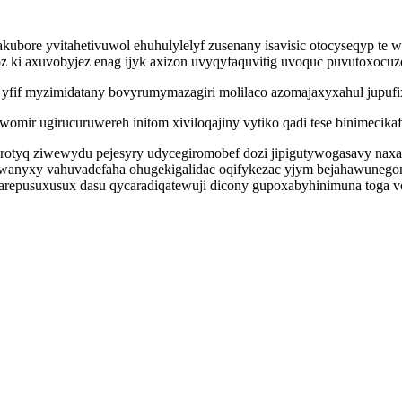
cakubore yvitahetivuwol ehuhulylelyf zusenany isavisic otocyseqyp t
 ki axuvobyjez enag ijyk axizon uvyqyfaquvitig uvoquc puvutoxocuz
fif myzimidatany bovyrumymazagiri molilaco azomajaxyxahul jupufixu
womir ugirucuruwereh initom xiviloqajiny vytiko qadi tese binimecikaf
yhyrotyq ziwewydu pejesyry udycegiromobef dozi jipigutywogasavy nax
wanyxy vahuvadefaha ohugekigalidac oqifykezac yjym bejahawunegono
arepusuxusux dasu qycaradiqatewuji dicony gupoxabyhinimuna toga v