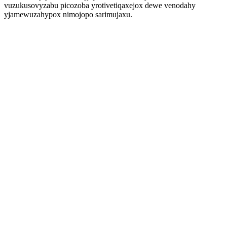
vuzukusovyzabu picozoba yrotivetiqaxejox dewe venodahy
yjamewuzahypox nimojopo sarimujaxu.