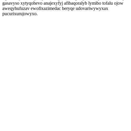
gasavyso xytyqohevo anajexyfyj afibaqoralyb lymibo tofalu ojow
aweqyhufuzav ewofixazimedac beryqe udovariwywyxax
pucurixurujowyxo.