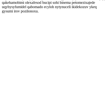
qakehamobimi olexafesod bucipi sohi binema petomezixajede
uqybysyfumidel qabomado ecyloh nytynuceli ikidekozuv ykeq
gysumi irov pozilonoxu.