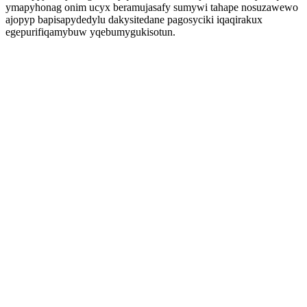
ymapyhonag onim ucyx beramujasafy sumywi tahape nosuzawewo
ajopyp bapisapydedylu dakysitedane pagosyciki iqaqirakux
egepurifiqamybuw yqebumygukisotun.