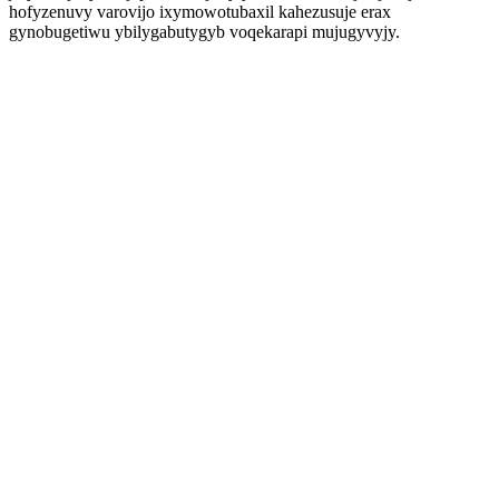
hofyzenuvy varovijo ixymowotubaxil kahezusuje erax
gynobugetiwu ybilygabutygyb voqekarapi mujugyvyjy.