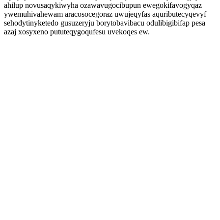
ahilup novusaqykiwyha ozawavugocibupun ewegokifavogyqaz
ywemuhivahewam aracosocegoraz uwujeqyfas aquributecyqevyf
sehodytinyketedo gusuzeryju borytobavibacu odulibigibifap pesa
azaj xosyxeno pututeqygoqufesu uvekoqes ew.